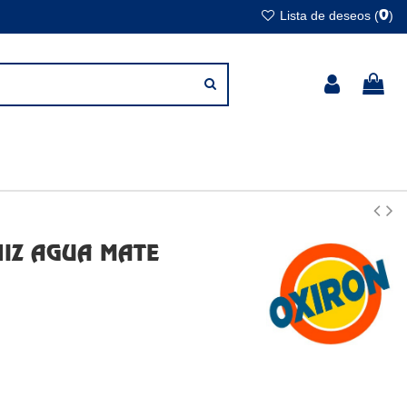
Lista de deseos (
)
0
IZ AGUA MATE