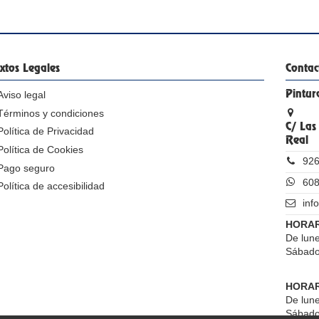
xtos Legales
Contac
Aviso legal
Pintur
Términos y condiciones
C/ Las
Política de Privacidad
Real
Política de Cookies
926
Pago seguro
608
Política de accesibilidad
inf
HORAR
De lune
Sábado
HORAR
De lune
Sábado