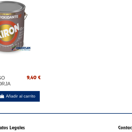
SO
9,40 €
ORJA
Añadir al carrito
xtos Legales
Contac