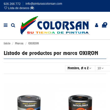
926 266 772
info@pinturascolorsan.com
Lista de deseos (
)
0
0
Inicio
Marcas
OXIRON
Listado de productos por marca OXIRON
10
Nombre, A a Z