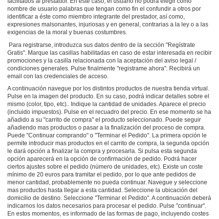
facilitados al prestador. En este caso, el usuario no podrá elegir como
nombre de usuario palabras que tengan como fin el confundir a otros por
identificar a éste como miembro integrante del prestador, así como,
expresiones malsonantes, injuriosas y en general, contrarias a la ley o a las
exigencias de la moral y buenas costumbres.
Para registrarse, introduzca sus datos dentro de la sección "Regístrate
Gratis". Marque las casillas habilitadas en caso de estar interesada en recibir
promociones y la casilla relacionada con la aceptación del aviso legal /
condiciones generales. Pulse finalmente "registrame ahora". Recibirá un
email con las credenciales de acceso.
A continuación navegue por los distintos productos de nuestra tienda virtual.
Pulse en la imagen del producto. En su caso, podrá indicar detalles sobre el
mismo (color, tipo, etc).. Indique la cantidad de unidades. Aparece el precio
(incluido impuestos). Pulse en el recuadro del precio. En ese momento se ha
añadido a su "carrito de compra" el producto seleccionado. Puede seguir
añadiendo mas productos o pasar a la finalización del proceso de compra.
Puede "Continuar comprando" o "Terminar el Pedido". La primera opción le
permite introducir mas productos en el carrito de compra, la segunda opción
le dará opción a finalizar la compra y procesarla. Si pulsa esta segunda
opción aparecerá en la opción de confirmación de pedido. Podrá hacer
ciertos ajustes sobre el pedido (número de unidades, etc). Existe un coste
mínimo de 20 euros para tramitar el pedido, por lo que ante pedidos de
menor cantidad, probablemente no pueda continuar. Navegue y seleccione
mas productos hasta llegar a esta cantidad. Seleccione la ubicación del
domicilio de destino. Seleccione "Terminar el Pedido". A continuación deberá
indicarnos los datos necesarios para procesar el pedido. Pulse "continuar".
En estos momentos, es informado de las formas de pago, incluyendo costes