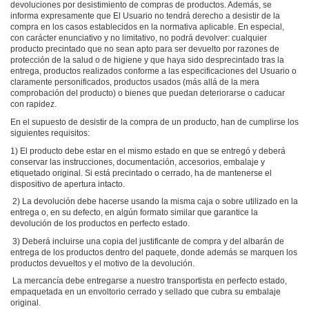
devoluciones por desistimiento de compras de productos. Además, se
informa expresamente que El Usuario no tendrá derecho a desistir de la
compra en los casos establecidos en la normativa aplicable. En especial,
con carácter enunciativo y no limitativo, no podrá devolver: cualquier
producto precintado que no sean apto para ser devuelto por razones de
protección de la salud o de higiene y que haya sido desprecintado tras la
entrega, productos realizados conforme a las especificaciones del Usuario o
claramente personificados, productos usados (más allá de la mera
comprobación del producto) o bienes que puedan deteriorarse o caducar
con rapidez.
En el supuesto de desistir de la compra de un producto, han de cumplirse los
siguientes requisitos:
1) El producto debe estar en el mismo estado en que se entregó y deberá
conservar las instrucciones, documentación, accesorios, embalaje y
etiquetado original. Si está precintado o cerrado, ha de mantenerse el
dispositivo de apertura intacto.
2) La devolución debe hacerse usando la misma caja o sobre utilizado en la
entrega o, en su defecto, en algún formato similar que garantice la
devolución de los productos en perfecto estado.
3) Deberá incluirse una copia del justificante de compra y del albarán de
entrega de los productos dentro del paquete, donde además se marquen los
productos devueltos y el motivo de la devolución.
La mercancía debe entregarse a nuestro transportista en perfecto estado,
empaquetada en un envoltorio cerrado y sellado que cubra su embalaje
original.