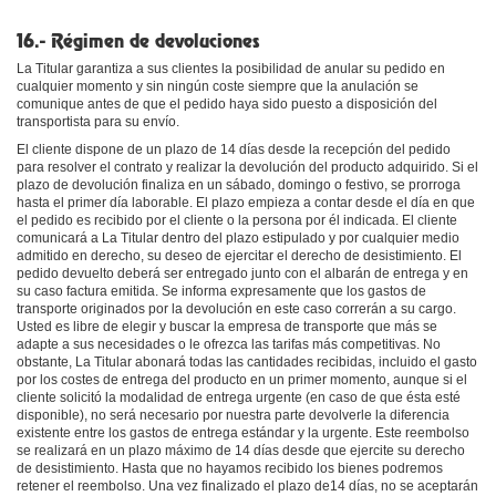
16.- Régimen de devoluciones
La Titular garantiza a sus clientes la posibilidad de anular su pedido en
cualquier momento y sin ningún coste siempre que la anulación se
comunique antes de que el pedido haya sido puesto a disposición del
transportista para su envío.
El cliente dispone de un plazo de 14 días desde la recepción del pedido
para resolver el contrato y realizar la devolución del producto adquirido. Si el
plazo de devolución finaliza en un sábado, domingo o festivo, se prorroga
hasta el primer día laborable. El plazo empieza a contar desde el día en que
el pedido es recibido por el cliente o la persona por él indicada. El cliente
comunicará a La Titular dentro del plazo estipulado y por cualquier medio
admitido en derecho, su deseo de ejercitar el derecho de desistimiento. El
pedido devuelto deberá ser entregado junto con el albarán de entrega y en
su caso factura emitida. Se informa expresamente que los gastos de
transporte originados por la devolución en este caso correrán a su cargo.
Usted es libre de elegir y buscar la empresa de transporte que más se
adapte a sus necesidades o le ofrezca las tarifas más competitivas. No
obstante, La Titular abonará todas las cantidades recibidas, incluido el gasto
por los costes de entrega del producto en un primer momento, aunque si el
cliente solicitó la modalidad de entrega urgente (en caso de que ésta esté
disponible), no será necesario por nuestra parte devolverle la diferencia
existente entre los gastos de entrega estándar y la urgente. Este reembolso
se realizará en un plazo máximo de 14 días desde que ejercite su derecho
de desistimiento. Hasta que no hayamos recibido los bienes podremos
retener el reembolso. Una vez finalizado el plazo de14 días, no se aceptarán