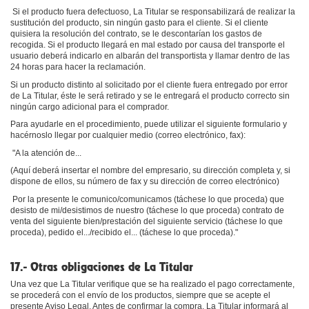
Si el producto fuera defectuoso, La Titular se responsabilizará de realizar la
sustitución del producto, sin ningún gasto para el cliente. Si el cliente
quisiera la resolución del contrato, se le descontarían los gastos de
recogida. Si el producto llegará en mal estado por causa del transporte el
usuario deberá indicarlo en albarán del transportista y llamar dentro de las
24 horas para hacer la reclamación.
Si un producto distinto al solicitado por el cliente fuera entregado por error
de La Titular, éste le será retirado y se le entregará el producto correcto sin
ningún cargo adicional para el comprador.
Para ayudarle en el procedimiento, puede utilizar el siguiente formulario y
hacérnoslo llegar por cualquier medio (correo electrónico, fax):
"A la atención de...
(Aquí deberá insertar el nombre del empresario, su dirección completa y, si
dispone de ellos, su número de fax y su dirección de correo electrónico)
Por la presente le comunico/comunicamos (táchese lo que proceda) que
desisto de mi/desistimos de nuestro (táchese lo que proceda) contrato de
venta del siguiente bien/prestación del siguiente servicio (táchese lo que
proceda), pedido el.../recibido el... (táchese lo que proceda)."
17.- Otras obligaciones de La Titular
Una vez que La Titular verifique que se ha realizado el pago correctamente,
se procederá con el envío de los productos, siempre que se acepte el
presente Aviso Legal. Antes de confirmar la compra, La Titular informará al