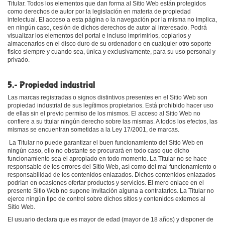
Titular. Todos los elementos que dan forma al Sitio Web están protegidos
como derechos de autor por la legislación en materia de propiedad
intelectual. El acceso a esta página o la navegación por la misma no implica,
en ningún caso, cesión de dichos derechos de autor al interesado. Podrá
visualizar los elementos del portal e incluso imprimirlos, copiarlos y
almacenarlos en el disco duro de su ordenador o en cualquier otro soporte
físico siempre y cuando sea, única y exclusivamente, para su uso personal y
privado.
5.- Propiedad industrial
Las marcas registradas o signos distintivos presentes en el Sitio Web son
propiedad industrial de sus legítimos propietarios. Está prohibido hacer uso
de ellas sin el previo permiso de los mismos. El acceso al Sitio Web no
confiere a su titular ningún derecho sobre las mismas. A todos los efectos, las
mismas se encuentran sometidas a la Ley 17/2001, de marcas.
La Titular no puede garantizar el buen funcionamiento del Sitio Web en
ningún caso, ello no obstante se procurará en todo caso que dicho
funcionamiento sea el apropiado en todo momento. La Titular no se hace
responsable de los errores del Sitio Web, así como del mal funcionamiento o
responsabilidad de los contenidos enlazados. Dichos contenidos enlazados
podrían en ocasiones ofertar productos y servicios. El mero enlace en el
presente Sitio Web no supone invitación alguna a contratarlos. La Titular no
ejerce ningún tipo de control sobre dichos sitios y contenidos externos al
Sitio Web.
El usuario declara que es mayor de edad (mayor de 18 años) y disponer de