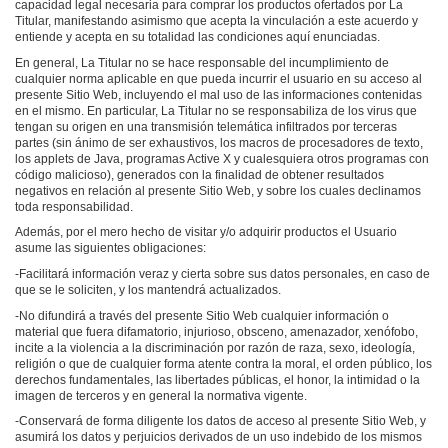
capacidad legal necesaria para comprar los productos ofertados por La
Titular, manifestando asimismo que acepta la vinculación a este acuerdo y
entiende y acepta en su totalidad las condiciones aquí enunciadas.
En general, La Titular no se hace responsable del incumplimiento de
cualquier norma aplicable en que pueda incurrir el usuario en su acceso al
presente Sitio Web, incluyendo el mal uso de las informaciones contenidas
en el mismo. En particular, La Titular no se responsabiliza de los virus que
tengan su origen en una transmisión telemática infiltrados por terceras
partes (sin ánimo de ser exhaustivos, los macros de procesadores de texto,
los applets de Java, programas Active X y cualesquiera otros programas con
código malicioso), generados con la finalidad de obtener resultados
negativos en relación al presente Sitio Web, y sobre los cuales declinamos
toda responsabilidad.
Además, por el mero hecho de visitar y/o adquirir productos el Usuario
asume las siguientes obligaciones:
-Facilitará información veraz y cierta sobre sus datos personales, en caso de
que se le soliciten, y los mantendrá actualizados.
-No difundirá a través del presente Sitio Web cualquier información o
material que fuera difamatorio, injurioso, obsceno, amenazador, xenófobo,
incite a la violencia a la discriminación por razón de raza, sexo, ideología,
religión o que de cualquier forma atente contra la moral, el orden público, los
derechos fundamentales, las libertades públicas, el honor, la intimidad o la
imagen de terceros y en general la normativa vigente.
-Conservará de forma diligente los datos de acceso al presente Sitio Web, y
asumirá los datos y perjuicios derivados de un uso indebido de los mismos