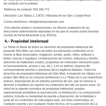
de contacto con la entidad:
Teléfonos de contacto: 926 266 772
Ubicación: Las Tablas 2, 13670, Villarubia de los Ojos, Ciudad Real
Correo electrónico: info@pinturascolorsan.com
A los efectos quejas y reclamaciones, se ofrecen cualquiera de las
direcciones anteriormente expuestas en las que el usuario podrá hacerlas
constar de forma fehaciente (Ley 3/2014).
4.- Propiedad intelectual
La Titular es titular de todos los derechos de propiedad intelectual del
presente Sitio Web, así como de todos los elementos contenidos en la
misma (a título enunciativo, imágenes, sonido, audio, vídeo, software o
textos; marcas o logotipos, combinaciones de colores, estructura y diseño,
selección de materiales usados, programas de ordenador necesarios para
su funcionamiento, acceso y uso, etc.), o en su defecto, dispone del
correspondiente permiso o permisos de los legítimos titulares. Todos los
derechos de propiedad intelectual del Sitio Web, incluyendo los citados y el
propio Sitio Web en su conjunto pertenecen a La Titular y/o a sus respectivos
autores, disponiendo de los debidos permisos de uso, que se reserva el
derecho a modificar y/o suprimir los contenidos del sitio sin previo aviso. En
virtud de la vigente normativa de propiedad intelectual, quedan
expresamente prohibidas la reproducción, la distribución y la comunicación
pública, incluida su modalidad de puesta a disposición, de la totalidad o
parte de los contenidos de esta página web, con fines comerciales, en
cualquier soporte y por cualquier medio técnico, sin la autorización de La