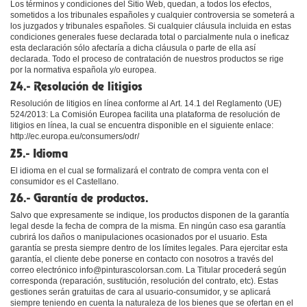
Los términos y condiciones del Sitio Web, quedan, a todos los efectos,
sometidos a los tribunales españoles y cualquier controversia se someterá a
los juzgados y tribunales españoles. Si cualquier cláusula incluida en estas
condiciones generales fuese declarada total o parcialmente nula o ineficaz
esta declaración sólo afectaría a dicha cláusula o parte de ella así
declarada. Todo el proceso de contratación de nuestros productos se rige
por la normativa española y/o europea.
24.- Resolución de litigios
Resolución de litigios en línea conforme al Art. 14.1 del Reglamento (UE)
524/2013: La Comisión Europea facilita una plataforma de resolución de
litigios en línea, la cual se encuentra disponible en el siguiente enlace:
http://ec.europa.eu/consumers/odr/
25.- Idioma
El idioma en el cual se formalizará el contrato de compra venta con el
consumidor es el Castellano.
26.- Garantía de productos.
Salvo que expresamente se indique, los productos disponen de la garantía
legal desde la fecha de compra de la misma. En ningún caso esa garantía
cubrirá los daños o manipulaciones ocasionados por el usuario. Esta
garantía se presta siempre dentro de los límites legales. Para ejercitar esta
garantía, el cliente debe ponerse en contacto con nosotros a través del
correo electrónico info@pinturascolorsan.com. La Titular procederá según
corresponda (reparación, sustitución, resolución del contrato, etc). Estas
gestiones serán gratuitas de cara al usuario-consumidor, y se aplicará
siempre teniendo en cuenta la naturaleza de los bienes que se ofertan en el