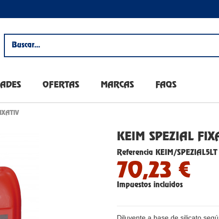
ADES
OFERTAS
MARCAS
FAQS
IXATIV
KEIM SPEZIAL FIX
Referencia
KEIM/SPEZIAL5LT
70,23 €
Impuestos incluidos
Diluyente a base de silicato segú