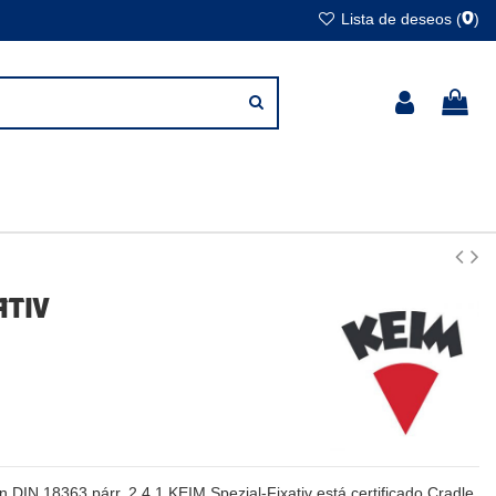
Lista de deseos (
)
0
ATIV
n DIN 18363 párr. 2.4.1 KEIM Spezial-Fixativ está certificado Cradle