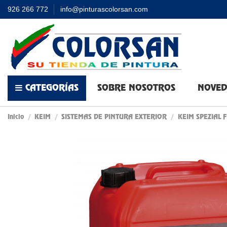
926 266 772
info@pinturascolorsan.com
CATEGORÍAS
SOBRE NOSOTROS
NOVED
Inicio
KEIM
SISTEMAS DE PINTURA EXTERIOR
KEIM SPEZIAL F