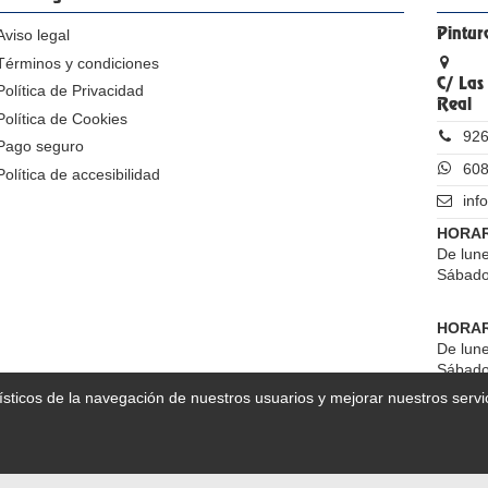
Aviso legal
Pintur
Términos y condiciones
C/ Las
Política de Privacidad
Real
Política de Cookies
926
Pago seguro
608
Política de accesibilidad
inf
HORAR
De lune
Sábado
HORAR
De lune
Sábado
ísticos de la navegación de nuestros usuarios y mejorar nuestros servi