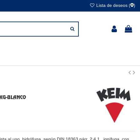
Lista de deseos (
)
0
KG-BLANCO
lista al uso, hidrófuga, según DIN 18363 párr. 2.4.1., ignífuga, con