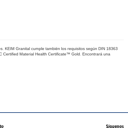
ales. KEIM Granital cumple también los requisitos según DIN 18363
C2C Certified Material Health Certificate™ Gold. Encontrará una
to
Síguenos