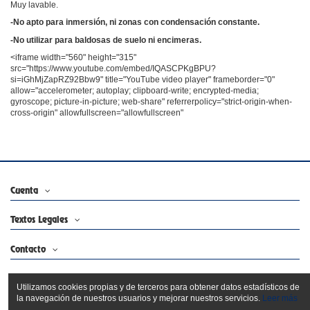
Muy lavable.
-No apto para inmersión, ni zonas con condensación constante.
-No utilizar para baldosas de suelo ni encimeras.
<iframe width="560" height="315"
src="https://www.youtube.com/embed/IQASCPKgBPU?
si=iGhMjZapRZ92Bbw9" title="YouTube video player" frameborder="0"
allow="accelerometer; autoplay; clipboard-write; encrypted-media;
gyroscope; picture-in-picture; web-share" referrerpolicy="strict-origin-when-
cross-origin" allowfullscreen="allowfullscreen"
Cuenta
Textos Legales
Contacto
Síguenos
Utilizamos cookies propias y de terceros para obtener datos estadísticos de
la navegación de nuestros usuarios y mejorar nuestros servicios.
Leer más