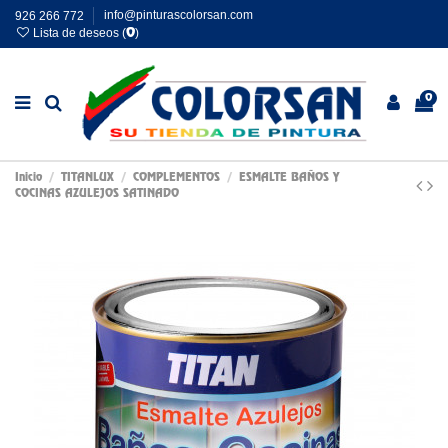
926 266 772
info@pinturascolorsan.com
Lista de deseos (
)
0
0
Inicio
TITANLUX
COMPLEMENTOS
ESMALTE BAÑOS Y
COCINAS AZULEJOS SATINADO