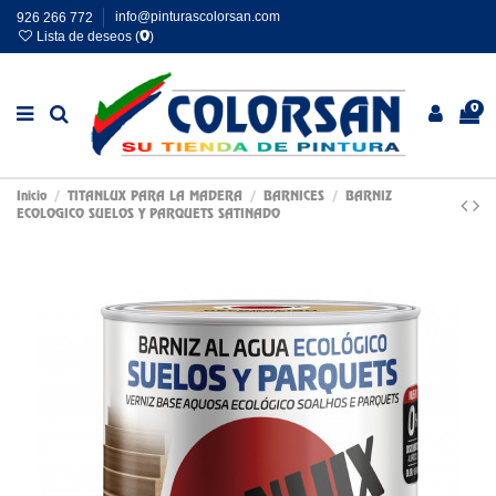
926 266 772
info@pinturascolorsan.com
Lista de deseos (
)
0
0
Inicio
TITANLUX PARA LA MADERA
BARNICES
BARNIZ
ECOLOGICO SUELOS Y PARQUETS SATINADO